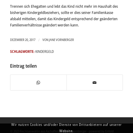
Trennen sich Ehegatten und lebt das Kind nicht mehr im Haushalt des
bisherigen Kindergeldbeziehers, sollte er dies seiner Familienkasse
alsbald mitteilen, damit das Kindergeld entsprechend der geänderten
Familienverhältnisse geändert werden kann.
/
DEZEMBER 20, 2017
VON
JANE VORNBERGER
SCHLAGWORTE:
KINDERGELD
Eintrag teilen
Wir nutzen Cookies und/oder Dienste von Drittanbietern auf unserer
Website.
© 2023 Rechtsanwältin aus Aschaffenburg Jane Vornberger -
powered by Enfold