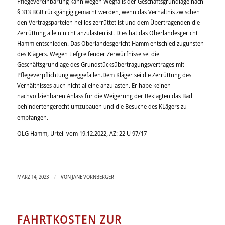
Pflegevereinbarung kann wegen Wegfalls der Geschäftsgrundlage nach
§ 313 BGB rückgängig gemacht werden, wenn das Verhältnis zwischen
den Vertragsparteien heillos zerrüttet ist und dem Übertragenden die
Zerrüttung allein nicht anzulasten ist. Dies hat das Oberlandesgericht
Hamm entschieden. Das Oberlandesgericht Hamm entschied zugunsten
des Klägers. Wegen tiefgreifender Zerwürfnisse sei die
Geschäftsgrundlage des Grundstücksübertragungsvertrages mit
Pflegeverpflichtung weggefallen.Dem Kläger sei die Zerrüttung des
Verhältnisses auch nicht alleine anzulasten. Er habe keinen
nachvollziehbaren Anlass für die Weigerung der Beklagten das Bad
behindertengerecht umzubauen und die Besuche des KLägers zu
empfangen.
OLG Hamm, Urteil vom 19.12.2022, AZ: 22 U 97/17
/
MÄRZ 14, 2023
VON
JANE VORNBERGER
FAHRTKOSTEN ZUR