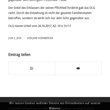
Der Enkel des Erblassers der seinen Pflichtteil forderte gab das OLG
recht. Durch die Entziehung ist nicht der gesamte Familienstamm
betroffen, sondern sie wirkt sich nur dem Sohn gegenüber aus.
OLG Hamm Urteil vom 26.10.2017, AZ: 10 U 31/17
/
JUNI 3, 2018
VON
JANE VORNBERGER
Eintrag teilen
Wir nutzen Cookies und/oder Dienste von Drittanbietern auf unserer
Website.
© 2023 Rechtsanwältin aus Aschaffenburg Jane Vornberger -
powered by Enfold