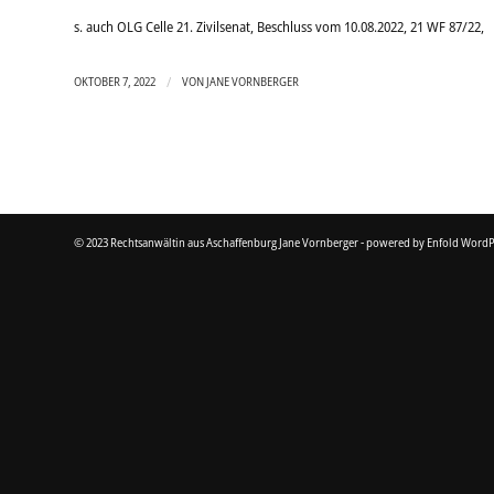
s. auch OLG Celle 21. Zivilsenat, Beschluss vom 10.08.2022, 21 WF 87/22,
/
OKTOBER 7, 2022
VON
JANE VORNBERGER
© 2023 Rechtsanwältin aus Aschaffenburg Jane Vornberger -
powered by Enfold WordP