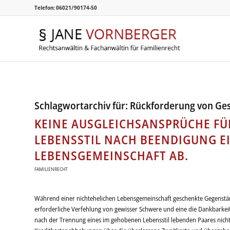
Telefon: 06021/90174-50
Schlagwortarchiv für:
Rückforderung von Ge
KEINE AUSGLEICHSANSPRÜCHE F
LEBENSSTIL NACH BEENDIGUNG E
LEBENSGEMEINSCHAFT AB.
FAMILIENRECHT
Während einer nichtehelichen Lebensgemeinschaft geschenkte Gegenst
erforderliche Verfehlung von gewisser Schwere und eine die Dankbarke
nach der Trennung eines im gehobenen Lebensstil lebenden Paares nicht