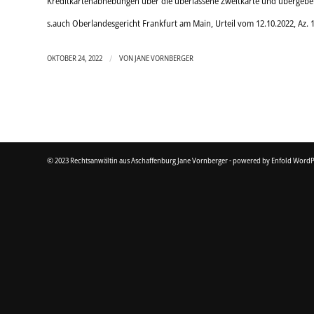
Kreditkartenabhebungen über die überlassene Zweitkarte und übergeben
s.auch Oberlandesgericht Frankfurt am Main, Urteil vom 12.10.2022, Az. 
/
OKTOBER 24, 2022
VON
JANE VORNBERGER
© 2023 Rechtsanwältin aus Aschaffenburg Jane Vornberger -
powered by Enfold WordP