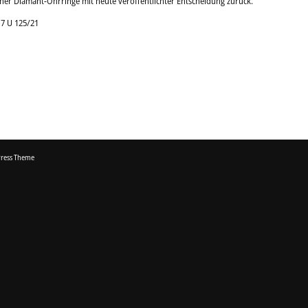
er Diamant-Ohrringe mit heute veröffentlichter Entscheidung zurück.
17 U 125/21
ress Theme