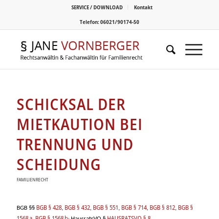
SERVICE / DOWNLOAD
Kontakt
Telefon: 06021/90174-50
SCHICKSAL DER
MIETKAUTION BEI
TRENNUNG UND
SCHEIDUNG
FAMILIENRECHT
BGB § 428
BGB § 432
BGB § 551
BGB § 714
BGB § 812
BGB §
BGB §§
,
,
,
,
,
1568 a
BGB § 1568 b
HAUSRATSVO § 8
,
; HausratsVO §