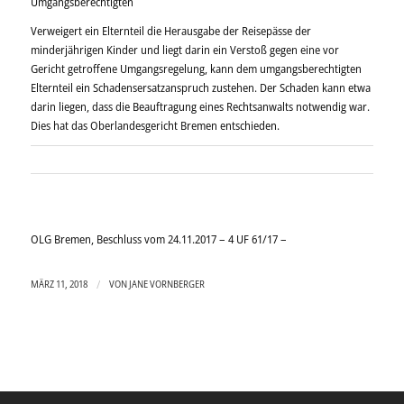
Umgangsberechtigten
Verweigert ein Elternteil die Herausgabe der Reisepässe der
minderjährigen Kinder und liegt darin ein Verstoß gegen eine vor
Gericht getroffene Umgangsregelung, kann dem umgangsberechtigten
Elternteil ein Schadens­ersatz­anspruch zustehen. Der Schaden kann etwa
darin liegen, dass die Beauftragung eines Rechtsanwalts notwendig war.
Dies hat das Oberlandesgericht Bremen entschieden.
OLG Bremen
,
Beschluss
vom
24.11.2017
–
4 UF 61/17
–
/
MÄRZ 11, 2018
VON
JANE VORNBERGER